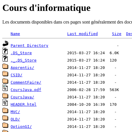
Cours d'informatique
Les documents disponibles dans ces pages sont généralement des documen
Name
Last modified
Size
De
Parent Directory
.DS_Store
._.DS_Store
Apprentis/
CSID/
CommentFaire/
CoursJava.pdf
CoursJava/
HEADER.html
MVC/
OLD/
OptionGI/