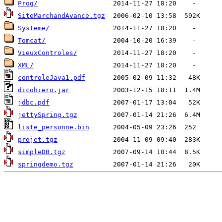
Prog/
SiteMarchandAvance.tgz
Systeme/
Tomcat/
VieuxControles/
XML/
controleJava1.pdf
dicohiero.jar
jdbc.pdf
jettySpring.tgz
liste_personne.bin
projet.tgz
simpleDB.tgz
springdemo.tgz