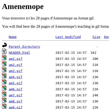
Amenemope
Vous trouverez ici les 28 pages d'Amenemope au format gif.
You will find here the 28 pages of Amenemope's teaching in gif forma
Name
Last modified
Size
De
Parent Directory
HEADER.html
am1.gif
am2.gif
am3.gif
am4.gif
am5.gif
am6.gif
am7.gif
am8.gif
am9.gif