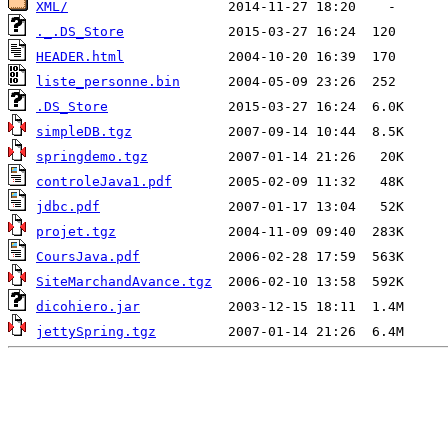
XML/
._.DS_Store
HEADER.html
liste_personne.bin
.DS_Store
simpleDB.tgz
springdemo.tgz
controleJava1.pdf
jdbc.pdf
projet.tgz
CoursJava.pdf
SiteMarchandAvance.tgz
dicohiero.jar
jettySpring.tgz