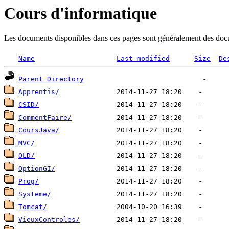
Cours d'informatique
Les documents disponibles dans ces pages sont généralement des documen
Name
Last modified
Size
De
Parent Directory
Apprentis/
CSID/
CommentFaire/
CoursJava/
MVC/
OLD/
OptionGI/
Prog/
Systeme/
Tomcat/
VieuxControles/