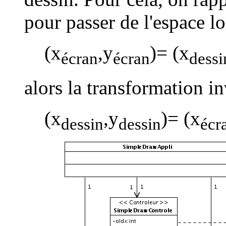
pour passer de l'espace lo
(x
,y
)= (x
écran
écran
dessi
alors la transformation in
(x
,y
)= (x
dessin
dessin
écr